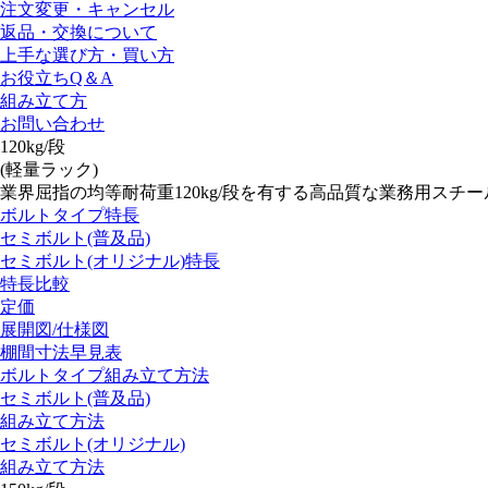
注文変更・キャンセル
返品・交換について
上手な選び方・買い方
お役立ちQ＆A
組み立て方
お問い合わせ
120kg/段
(軽量ラック)
業界屈指の均等耐荷重120kg/段を有する高品質な業務用スチ
ボルトタイプ特長
セミボルト(普及品)
セミボルト(オリジナル)特長
特長比較
定価
展開図/仕様図
棚間寸法早見表
ボルトタイプ組み立て方法
セミボルト(普及品)
組み立て方法
セミボルト(オリジナル)
組み立て方法