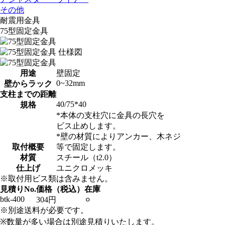
その他
耐震用金具
75型固定金具
用途
壁固定
0~32mm
壁からラック
支柱までの距離
40/75*40
規格
*本体の支柱穴に金具の長穴を
ビス止めします。
*壁の材質によりアンカー、木ネジ
取付概要
等で固定します。
材質
スチール（t2.0）
仕上げ
ユニクロメッキ
※取付用ビス類は含みません。
見積りNo.
価格（税込）
在庫
btk-400
304円
⚪︎
※別途送料が必要です。
※数量が多い場合は別途見積りいたします。