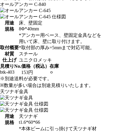
オールアンカー C-840
用途
床、壁固定
8Φ*40mm
規格
*アンカー用ベース、壁固定金具などを
用いて床、壁に取り付けます。
取付概要
*取付部の厚み=5mmまで対応可能。
材質
スチール
仕上げ
ユニクロメッキ
見積りNo.
価格（税込）
在庫
btk-403
153円
⚪︎
※別途送料が必要です。
※数量が多い場合は別途見積りいたします。
天ツナギ金具
用途
天ツナギ
t1.6*60*66
規格
*本体ビームに引っ掛けて天ツナギ材