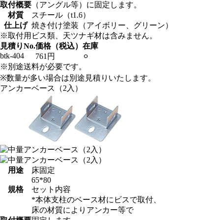
取付概要
（アングル等）に固定します。
材質
スチール（t1.6）
仕上げ
焼き付け塗装（アイボリー、グリーン）
※取付用ビス類、天ツナギ材は含みません。
見積りNo.
価格（税込）
在庫
btk-404
761円
⚪︎
※別途送料が必要です。
※数量が多い場合は別途見積りいたします。
アンカーベース（2入）
用途
床固定
65*80
規格
セット内容
*本体支柱のベース材にビスで取付、
床の材質によりアンカー等で