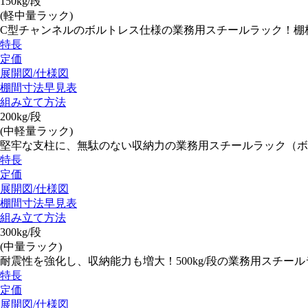
150kg/段
(軽中量ラック)
C型チャンネルのボルトレス仕様の業務用スチールラック！棚
特長
定価
展開図/仕様図
棚間寸法早見表
組み立て方法
200kg/段
(中軽量ラック)
堅牢な支柱に、無駄のない収納力の業務用スチールラック（ボ
特長
定価
展開図/仕様図
棚間寸法早見表
組み立て方法
300kg/段
(中量ラック)
耐震性を強化し、収納能力も増大！500kg/段の業務用スチー
特長
定価
展開図/仕様図