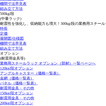
棚間寸法早見表
組み立て方法
500kg/段
(中量ラック)
耐震性を強化し、収納能力も増大！300kg/段の業務用スチー
特長
定価
展開図/仕様図
棚間寸法早見表
組み立て方法
オプション
(耐震用金具等)
業務用スチールラック オプション（部材）一覧ページへ
120kg/段オプション
アングルキャスター（価格一覧表）
金網（価格一覧表）
パネル（価格一覧表）
耐震用金具・その他
150kg/段オプション
耐震用金具・その他
200kg/段オプション