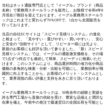
当社はネット通販専門店として『イーグル』ブランド（商品
名称）で業務用スチールラックを販売し、お陰様で令和4年8
月現在17期目を迎えております。イーグル業務用スチールラ
ックはこれまでと変わらず70％OFFで、1台から全国販売を
行っております。
当店の自社ECサイトは「スピード見積りシステム」の進化
と相まって、「見やすい・選びやすい・買いやすい」、安心
と安全の "信頼サイト" として、リピーター様には元より、
新規のお客様にも好評を頂いて参りました。「新）スピード
見積りシステム」では、イーグルの通販激安価格を、その場
で1点ずつ何点でも連続して簡単、スピーディに検索いただ
けます。このシステムにより、商品選択時間の省力化や商品
価格の多角的な検索・分析・比較を可能にし、業務効率が飛
躍的に向上することから、お客様のメリット・システムとし
て、業界屈指の高い評価と支持を永きに亘り頂いておりま
す。
イーグル業務用スチールラックは、50有余年の経験と実績を
誇る専門工場から直接の供給を受け、豊富な品揃えと潤沢な
在庫を備え、午前中の発注で最速翌日の全国出荷を可能とし