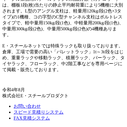
は、棚板1段(枚)当たりの静止平均耐荷重により5機種に大別
されます。L型のアングル支柱は、軽量用120kg/段(2色×3タ
イプ)の1機種、コの字型のC型チャンネル支柱はボルトレス
タイプで、軽中量用150kg/段(1色)、中軽量用200kg/段(1色)、
中量用300kg/段(2色)、中量用500kg/段(2色)の4機種ありま
す。
E・スチールネットでは特殊ラックも取り扱っております。
倉庫、工場で需要の高い「パレットラック」1t～3t/段をはじ
め、重量ラックや移動ラック、積層ラック、バーラック、タ
イヤラック、フローラック、中2階工事などを専用ページに
て掲載・販売しております。
令和4年8月
株式会社E・スチールプロダクト
お問い合わせ
スピード見積りシステム
FAX見積システム