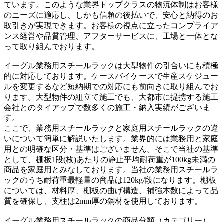
ています。このような業界トップクラスの物流体制はお客様
のニーズに適応し、しかも信頼の後払いで、安心と納得のお
取引きが実現できます。お客様の視点に立ったコンプライア
ンス経営や品質管理、アフターサービスに、工場と一体とな
って取り組んでおります。
イーグル業務用スチールラックは大型物件の引合いにも積極
的に対応しております。ケースバイケースで生産スケジュー
ルを変更するなど短納期での対応にも前向きに取り組んでお
ります。大型物件の組立て施工でも、大都市に提携する施工
会社とのタイアップで数多くの施工・納入実績がございま
す。
ここで、業務用スチールラックと家庭用スチールラックの違
いについて簡単に解説いたします。業界的には業務用と家庭
用との明確な区分・基準はございません。そこで当社の基準
として、棚板1段(枚)あたりの静止平均耐荷重が100kg未満の
商品を家庭用とみなしております。当社の業務用スチールラ
ックのうち耐荷重最軽量の商品は120kg/段になります。棚板
については、材料厚、棚板の曲げ構造、補強本数によって品
質を確保し、支柱は2mm厚の鋼材を使用しております。
イーグル業務用スチールラックの商品分類（カテゴリー）